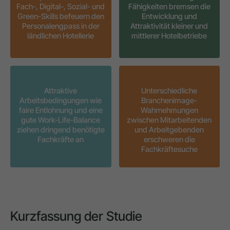
Fach-, Digital-, Sozial- und
Fähigkeiten bremsen die
Green-Skills befeuern den
Entwicklung und
Personalengpass in der
Attraktivität kleiner und
ländlichen Hotellerie
mittlerer Hotelbetriebe
Attraktive
Unterschiedliche
Arbeitsbedingungen wie
Branchenimage-
faire Entlohnung und eine
Wahrnehmungen
gute Work-Life-Balance
zwischen Mitarbeitenden
ziehen dringend benötigte
und Arbeitgebenden
Fachkräfte an
erschweren die
Fachkräftesuche
Kurzfassung der Studie