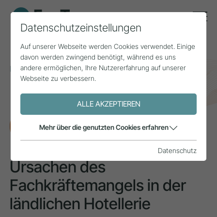
Datenschutzeinstellungen
Auf unserer Webseite werden Cookies verwendet. Einige
davon werden zwingend benötigt, während es uns
andere ermöglichen, Ihre Nutzererfahrung auf unserer
Home
Themen
Arbeitskräfte
Webseite zu verbessern.
Ursachen des Fachkräftemangels in der ländlichen
Hotellerie
ALLE AKZEPTIEREN
FORSCHUNG
Mehr über die genutzten Cookies erfahren
Datenschutz
Ursachen des
Fachkräftemangels in der
ländlichen Hotellerie