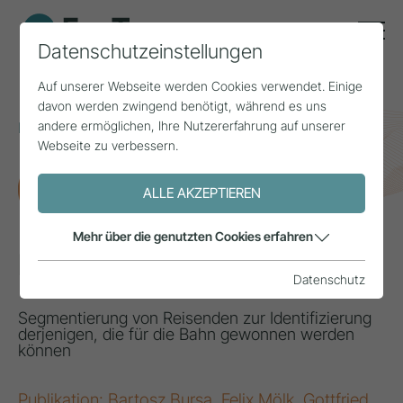
Datenschutzeinstellungen
Auf unserer Webseite werden Cookies verwendet. Einige
davon werden zwingend benötigt, während es uns
andere ermöglichen, Ihre Nutzererfahrung auf unserer
Home
Themen
Mobilität
Bereit für die Bahn?
Webseite zu verbessern.
FORSCHUNG
ALLE AKZEPTIEREN
Mehr über die genutzten Cookies erfahren
Bereit für die Bahn?
Datenschutz
Segmentierung von Reisenden zur Identifizierung
derjenigen, die für die Bahn gewonnen werden
können
Publikation: Bartosz Bursa, Felix Mölk, Gottfried