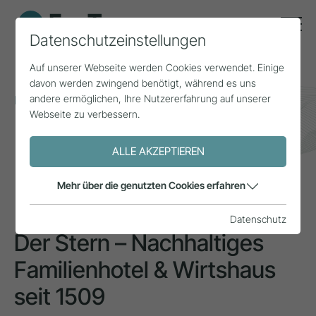
Datenschutzeinstellungen
Auf unserer Webseite werden Cookies verwendet. Einige
davon werden zwingend benötigt, während es uns
andere ermöglichen, Ihre Nutzererfahrung auf unserer
Home
Themen
Familienunternehmen
Webseite zu verbessern.
Der Stern – Nachhaltiges Familienhotel & Wirtshaus
seit 1509
ALLE AKZEPTIEREN
INSPIRATION
Mehr über die genutzten Cookies erfahren
Datenschutz
Der Stern – Nachhaltiges
Familienhotel & Wirtshaus
seit 1509