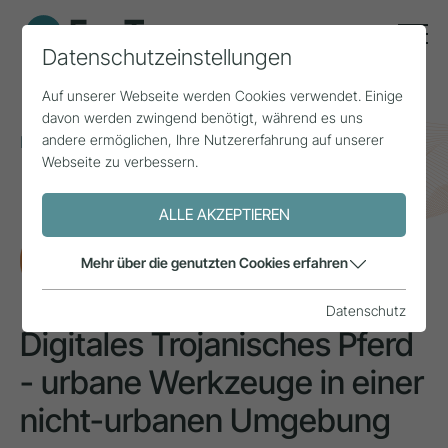
Datenschutzeinstellungen
Auf unserer Webseite werden Cookies verwendet. Einige
davon werden zwingend benötigt, während es uns
andere ermöglichen, Ihre Nutzererfahrung auf unserer
Home
Themen
Mobilität
Webseite zu verbessern.
Digitales Trojanisches Pferd - urbane Werkzeuge in
einer nicht-urbanen Umgebung
ALLE AKZEPTIEREN
FORSCHUNG
Mehr über die genutzten Cookies erfahren
Datenschutz
Digitales Trojanisches Pferd
- urbane Werkzeuge in einer
nicht-urbanen Umgebung