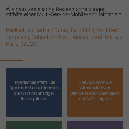
Wie man touristische Reiseentscheidungen
mithilfe einer Multi-Service-Mobile-App informiert
Publikation: Bartosz Bursa, Felix Mölk, Gottfried
Tappeiner, Sebastian Vicoli, Alessa Heeß, Markus
Mailer (2025)
Trojanisches Pferd: Die
Eine App kann die
App fördert unaufdringlich
Attraktivität von
die Wahl nachhaltiger
Bahnreisen zur Destination
Reiseoptionen
um 24% steigern