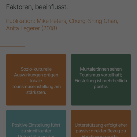
Faktoren, beeinflusst.
Publikation: Mike Peters, Chung-Shing Chan,
Anita Legerer (2018)
Sozio-kulturelle
Murtaler:innen sehen
Auswirkungen prägen
Tourismus vorteilhaft;
lokale
Einstellung ist mehrheitlich
Tourismuseinstellung am
positiv.
stärksten.
Positive Einstellung führt
Unterstützung erfolgt eher
zu signifikanter
passiv; direkter Bezug zu
Unterstützung der
Handlungen unklar.