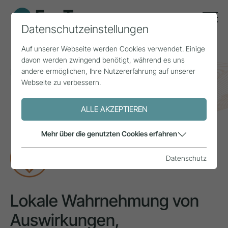
Datenschutzeinstellungen
Auf unserer Webseite werden Cookies verwendet. Einige
davon werden zwingend benötigt, während es uns
andere ermöglichen, Ihre Nutzererfahrung auf unserer
Home
Themen
Tourismusbewusstsein
Webseite zu verbessern.
Lokale Wahrnehmung von Auswirkungen,
Einstellungen und Handlungen bezüglich der
ALLE AKZEPTIEREN
Tourismusentwicklung in der Urlaubsregion Murtal in
Österreich
Mehr über die genutzten Cookies erfahren
FORSCHUNG
Datenschutz
Lokale Wahrnehmung von
Auswirkungen,