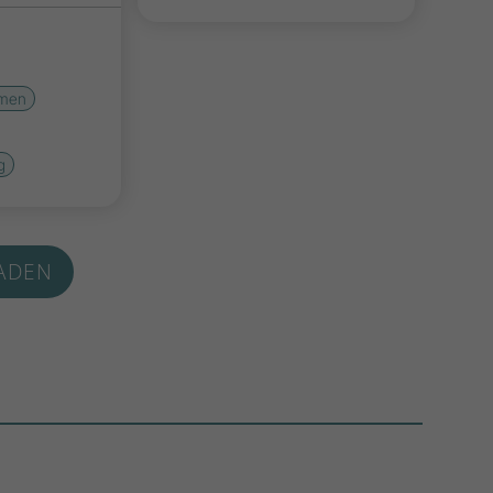
hmen
g
ADEN