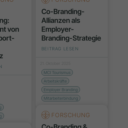
Co-Branding-
ng:
Allianzen als
t von
Employer-
port-
Branding-Strategie
BEITRAG LESEN
z
21. Oktober 2025
N
MCI Tourismus
Arbeitskräfte
Employer Branding
Mitarbeiterbindung
g
FORSCHUNG
g
Co-Branding &