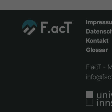
Impress
Datensc
Kontakt
Glossar
F.acT - 
info@fact