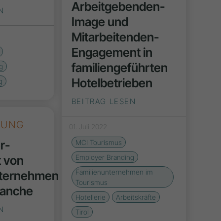
Arbeitgebenden-
N
Image und
Mitarbeitenden-
Engagement in
familiengeführten
g
Hotelbetrieben
g
BEITRAG LESEN
HUNG
01. Juli 2022
r­
MCI Tourismus
Employer Branding
t von
Familienunternehmen im
nternehmen
Tourismus
Branche
Hotellerie
Arbeitskräfte
N
Tirol