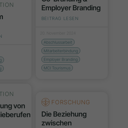
TION
Employer Branding
m
BEITRAG LESEN
20. November 2024
N
Abschlussarbeit
Mitarbeiterbindung
Employer Branding
g
MCI Tourismus
g
TION
FORSCHUNG
ung von
Die Beziehung
ieberufen
zwischen