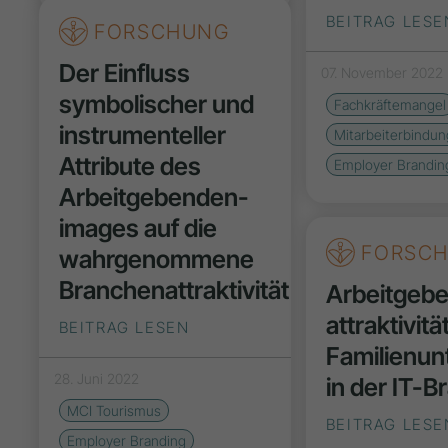
BEITRAG LESE
FORSCHUNG
Der Einfluss
07. November 2022
symbolischer und
Fachkräftemangel
instrumenteller
Mitarbeiterbindun
Attribute des
Employer Brandin
Arbeitgebenden­
images auf die
FORSC
wahrgenommene
Branchenattraktivität
Arbeitgebe
attraktivitä
BEITRAG LESEN
Familienu
28. Juni 2022
in der IT-
MCI Tourismus
BEITRAG LESE
Employer Branding