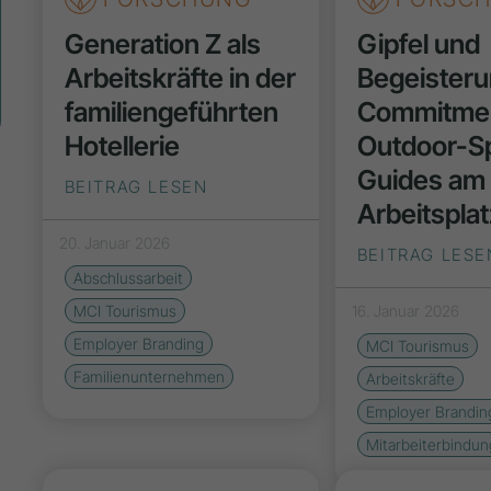
Generation Z als
Gipfel und
Arbeitskräfte in der
Begeisteru
familiengeführten
Commitmen
Hotellerie
Outdoor-S
Guides am
BEITRAG LESEN
Arbeitsplat
20. Januar 2026
BEITRAG LESE
Abschlussarbeit
MCI Tourismus
16. Januar 2026
Employer Branding
MCI Tourismus
Familienunternehmen
Arbeitskräfte
Employer Brandin
Mitarbeiterbindun