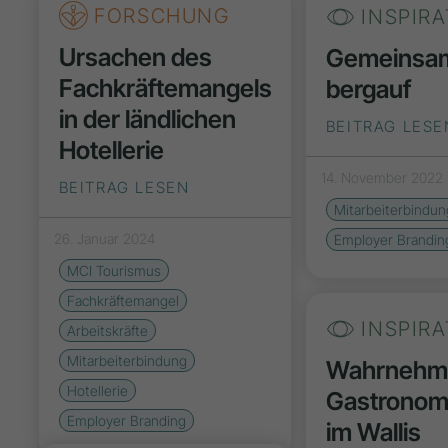
FORSCHUNG
INSPIRA
Ursachen des
Gemeinsa
Fachkräftemangels
bergauf
in der ländlichen
BEITRAG LESE
Hotellerie
14. November 2022
BEITRAG LESEN
Mitarbeiterbindun
26. Januar 2024
Employer Brandin
MCI Tourismus
Fachkräftemangel
INSPIRA
Arbeitskräfte
Mitarbeiterbindung
Wahrnehm
Hotellerie
Gastronom
Employer Branding
im Wallis