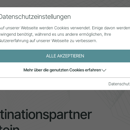
Datenschutzeinstellungen
Alle Beiträge
Statistik
Über uns
G
Auf unserer Webseite werden Cookies verwendet. Einige davon werde
zwingend benötigt, während es uns andere ermöglichen, Ihre
Nutzererfahrung auf unserer Webseite zu verbessern.
ALLE AKZEPTIEREN
CI Tourismus Destinationspartner Schladming-Dachstein
Mehr über die genutzten Cookies erfahren
Datenschut
inationspartner
ein