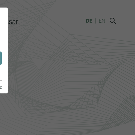
lossar
DE
EN
n
z