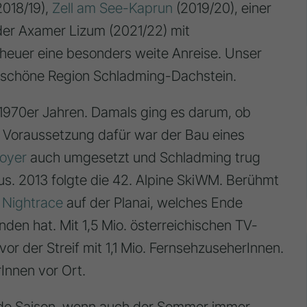
2018/19),
Zell am See-Kaprun
(2019/20), einer
der Axamer Lizum (2021/22) mit
 heuer eine besonders weite Anreise. Unser
ie schöne Region Schladming-Dachstein.
1970er Jahren. Damals ging es darum, ob
Voraussetzung dafür war der Bau eines
Royer
auch umgesetzt und Schladming trug
aus. 2013 folgte die 42. Alpine SkiWM. Berühmt
m
Nightrace
auf der Planai, welches Ende
den hat. Mit 1,5 Mio. österreichischen TV-
or der Streif mit 1,1 Mio. FernsehzuseherInnen.
nnen vor Ort.
ende Saison, wenn auch der Sommer immer