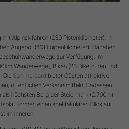
mit Alpinskifahren (230 Pistenkilometer), in
hen Angebot (413 Loipenkilometer). Daneben
neeschuhwanderwege zur Verfügung. Im
000km Wanderwege), Biken (26 Biketouren und
). Die
Sommercard
bietet Gästen attraktive
nen, öffentlichen Verkehrsmitteln, Badeseen
n als höchsten Berg der Steiermark (2.700m)
tsplattformen einen spektakulären Blick auf
st im Inneren.
 knapp 30.000 Gästebetten ist die Region in