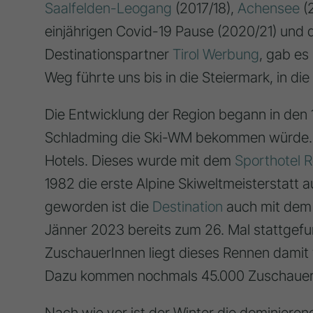
Saalfelden-Leogang
(2017/18),
Achensee
(
einjährigen Covid-19 Pause (2020/21) und 
Destinationspartner
Tirol Werbung
, gab es
Weg führte uns bis in die Steiermark, in d
Die Entwicklung der Region begann in den 
Schladming die Ski-WM bekommen würde. 
Hotels. Dieses wurde mit dem
Sporthotel 
1982 die erste Alpine Skiweltmeisterstatt 
geworden ist die
Destination
auch mit de
Jänner 2023 bereits zum 26. Mal stattgefun
ZuschauerInnen liegt dieses Rennen damit v
Dazu kommen nochmals 45.000 ZuschauerI
Nach wie vor ist der Winter die dominier