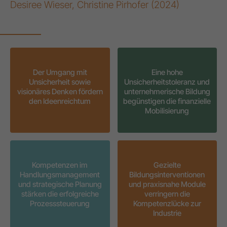
Desiree Wieser, Christine Pirhofer (2024)
Der Umgang mit
Eine hohe
Unsicherheit sowie
Unsicherheitstoleranz und
visionäres Denken fördern
unternehmerische Bildung
den Ideenreichtum
begünstigen die finanzielle
Mobilisierung
Kompetenzen im
Gezielte
Handlungsmanagement
Bildungsinterventionen
und strategische Planung
und praxisnahe Module
stärken die erfolgreiche
verringern die
Prozesssteuerung
Kompetenzlücke zur
Industrie