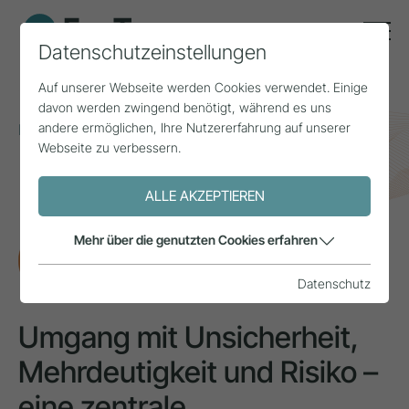
Datenschutzeinstellungen
Auf unserer Webseite werden Cookies verwendet. Einige
davon werden zwingend benötigt, während es uns
andere ermöglichen, Ihre Nutzererfahrung auf unserer
Home
Themen
Smart Tourism
Webseite zu verbessern.
Umgang mit Unsicherheit, Mehrdeutigkeit und Risiko –
eine zentrale Zukunftskompetenz in der
ALLE AKZEPTIEREN
Entrepreneurship-Education
Mehr über die genutzten Cookies erfahren
FORSCHUNG
Datenschutz
Umgang mit Unsicherheit,
Mehrdeutigkeit und Risiko –
eine zentrale