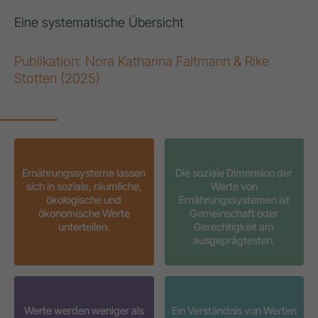
Eine systematische Übersicht
Publikation: Nora Katharina Faltmann & Rike
Stotten (2025)
Ernährungssysteme lassen
Die soziale Dimension der
sich in soziale, räumliche,
Werte von
ökologische und
Ernährungssystemen ist
ökonomische Werte
Gemeinschaft oder
unterteilen.
Gerechtigkeit am
ausgeprägtesten.
Werte werden weniger als
Ein Verständnis von Werten