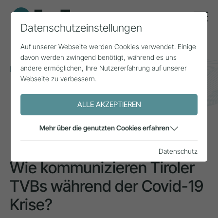
Datenschutzeinstellungen
Auf unserer Webseite werden Cookies verwendet. Einige
davon werden zwingend benötigt, während es uns
andere ermöglichen, Ihre Nutzererfahrung auf unserer
Home
Themen
Smart Tourism
Webseite zu verbessern.
Wie kommunizieren Tiroler TVBs während der Covid-
19 Krise?
ALLE AKZEPTIEREN
PROJEKT
Mehr über die genutzten Cookies erfahren
Datenschutz
Wie kommunizieren Tiroler
TVBs während der Covid-19
Krise?