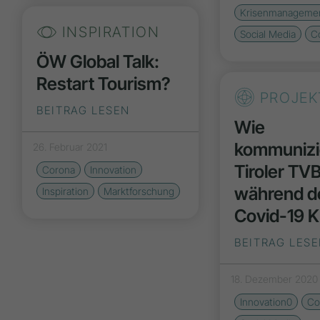
Krisenmanageme
INSPIRATION
Social Media
C
ÖW Global Talk:
Restart Tourism?
PROJEK
BEITRAG LESEN
Wie
kommunizi
26. Februar 2021
Tiroler TV
Corona
Innovation
während d
Inspiration
Marktforschung
Covid-19 K
BEITRAG LES
18. Dezember 2020
Innovation0
Co