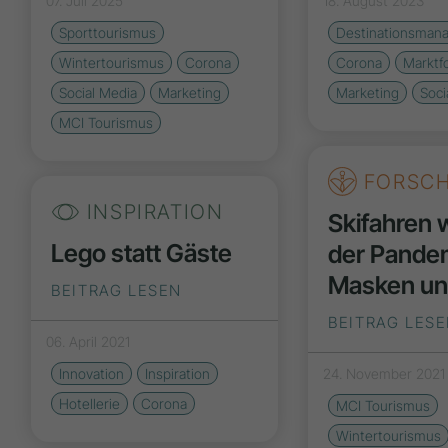
07. Juli 2025
18. August 2023
Sporttourismus
Destinationsman
Wintertourismus
Corona
Corona
Marktf
Social Media
Marketing
Marketing
Soci
MCI Tourismus
FORSC
INSPIRATION
Skifahren
Lego statt Gäste
der Pandem
Masken un
BEITRAG LESEN
BEITRAG LES
06. April 2021
Innovation
Inspiration
24. November 2021
Hotellerie
Corona
MCI Tourismus
Wintertourismus