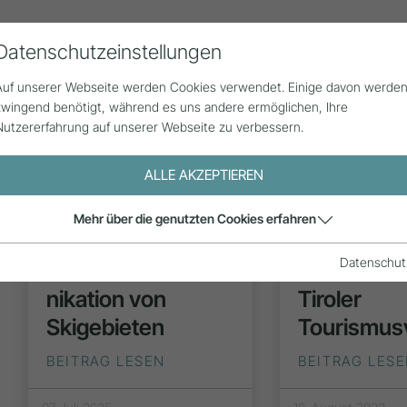
Datenschutzeinstellungen
Alle Beiträge
Statistik
Über uns
G
Auf unserer Webseite werden Cookies verwendet. Einige davon werde
zwingend benötigt, während es uns andere ermöglichen, Ihre
Nutzererfahrung auf unserer Webseite zu verbessern.
ALLE AKZEPTIEREN
a
Mehr über die genutzten Cookies erfahren
PROJEKT
PROJEK
)
Datenschut
Krisenkommu­
Social Medi
nikation von
Tiroler
Skigebieten
Tourismus
BEITRAG LESEN
BEITRAG LES