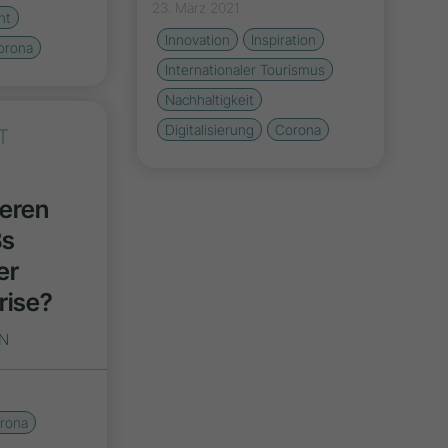
23. März 2021
nt
Innovation
Inspiration
orona
Internationaler Tourismus
Nachhaltigkeit
Digitalisierung
Corona
T
eren
Bs
er
rise?
EN
rona