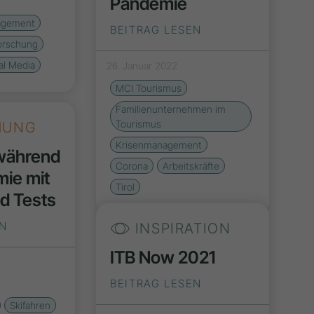
Pandemie
agement
BEITRAG LESEN
orschung
al Media
26. Januar 2022
MCI Tourismus
Familienunternehmen im
Tourismus
HUNG
Krisenmanagement
 während
Corona
Arbeitskräfte
ie mit
Tirol
d Tests
EN
INSPIRATION
ITB Now 2021
BEITRAG LESEN
Skifahren