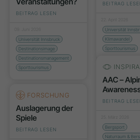
Veranstaltungen?
BEITRAG LES
BEITRAG LESEN
22. April 2026
09. Juni 2026
Universität Innsb
Klimawandel
Universität Innsbruck
Sporttourismus
Destinationsimage
Destinationsmanagement
INSPIR
Sporttourismus
AAC – Alpi
Awarenes
FORSCHUNG
BEITRAG LES
Auslagerung der
Spiele
25. März 2026
Bergsport
BEITRAG LESEN
Naturraum & Bers