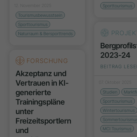
12. November 2025
Sporttourismus
Tourismusbewusstsein
Sporttourismus
PROJEK
Naturraum & Bersporttrends
Bergprofils
2023-24
FORSCHUNG
BEITRAG LES
Akzeptanz und
Vertrauen in KI-
07. Oktober 2025
generierte
Studien
Marktf
Trainingspläne
Sporttourismus
unter
Wintertourismus
Freizeitsportlern
Sommertourismu
und
MCI Tourismus