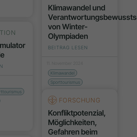
Klimawandel und
Verantwortungsbewussts
von Winter-
ATION
Olympiaden
imulator
BEITRAG LESEN
le
11. November 2024
EN
Klimawandel
3
Sporttourismus
rttourismus
FORSCHUNG
Konfliktpotenzial,
Möglichkeiten,
Gefahren beim