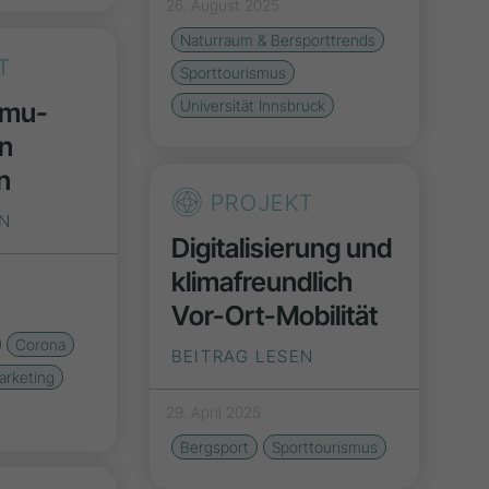
26. August 2025
Naturraum & Bersporttrends
T
Sporttourismus
mmu­
Universität Innsbruck
on
n
PROJEKT
EN
Digitalisierung und
klimafreundlich
Vor-Ort-Mobilität
Corona
BEITRAG LESEN
arketing
29. April 2025
Bergsport
Sporttourismus