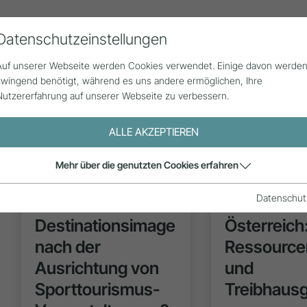
Datenschutzeinstellungen
Alle Beiträge
Statistik
Über uns
G
Auf unserer Webseite werden Cookies verwendet. Einige davon werde
zwingend benötigt, während es uns andere ermöglichen, Ihre
Nutzererfahrung auf unserer Webseite zu verbessern.
ALLE AKZEPTIEREN
:
Mehr über die genutzten Cookies erfahren
FORSCHUNG
FORSC
)
Datenschut
Ändert sich das
Beschneiu
Destinationsimage
Österreich
nach der
Ressource
Ausrichtung von
und
Sporttourismus-
Treibhaus