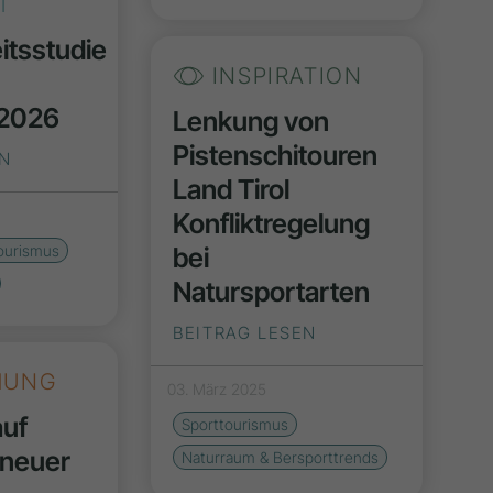
T
itsstudie
INSPIRATION
 2026
Lenkung von
Pistenschitouren
EN
Land Tirol
Konfliktregelung
ourismus
bei
Natursportarten
BEITRAG LESEN
HUNG
03. März 2025
auf
Sporttourismus
 neuer
Naturraum & Bersporttrends