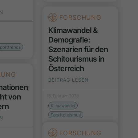
EN
FORSCHUNG
Klimawandel &
Demografie:
porttrends
Szenarien für den
Schitourismus in
Österreich
HUNG
BEITRAG LESEN
nationen
cht von
15. Februar 2025
ern
Klimawandel
Sporttourismus
EN
FORSCHUNG
4