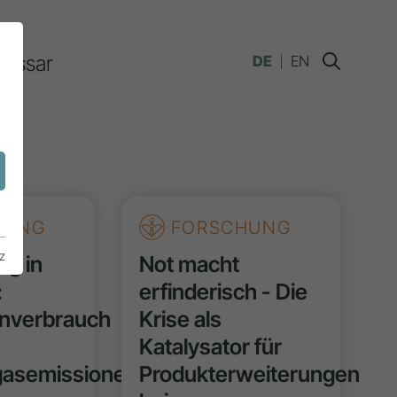
lossar
DE
EN
n
HUNG
FORSCHUNG
z
ng in
Not macht
:
erfinderisch - Die
nverbrauch
Krise als
Katalysator für
gasemissionen
Produkterweiterungen