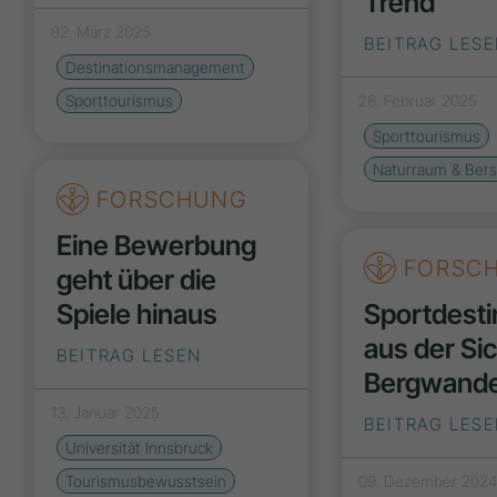
Trend
02. März 2025
BEITRAG LES
Destinationsmanagement
28. Februar 2025
Sporttourismus
Sporttourismus
Naturraum & Bers
FORSCHUNG
Eine Bewerbung
FORSC
geht über die
Sportdesti
Spiele hinaus
aus der Si
BEITRAG LESEN
Bergwand
13. Januar 2025
BEITRAG LES
Universität Innsbruck
09. Dezember 202
Tourismusbewusstsein