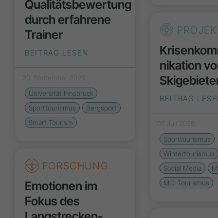
Qualitätsbewertung
durch erfahrene
PROJEK
Trainer
Krisenko
BEITRAG LESEN
nikation v
Skigebiete
20. September 2025
Universität Innsbruck
BEITRAG LES
Sporttourismus
Bergsport
Smart Tourism
07. Juli 2025
Sporttourismus
Wintertourismus
FORSCHUNG
Social Media
M
Emotionen im
MCI Tourismus
Fokus des
Langstrecken­