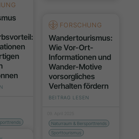
HUNG
ismus
FORSCHUNG
svorteil:
Wandertourismus:
ationen
Wie Vor-Ort-
rtigen
Informationen und
n
Wander-Motive
önnen
vorsorgliches
Verhalten fördern
EN
BEITRAG LESEN
09. April 2025
porttrends
Naturraum & Bersporttrends
Sporttourismus