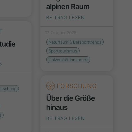
alpinen Raum
BEITRAG LESEN
T
07. Oktober 2025
tudie
Naturraum & Bersporttrends
Sporttourismus
Universität Innsbruck
EN
FORSCHUNG
orschung
Über die Größe
hinaus
s
BEITRAG LESEN