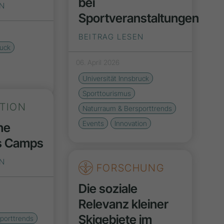
bei
EN
Sportveranstaltungen
BEITRAG LESEN
ruck
06. April 2026
Universität Innsbruck
Sporttourismus
ATION
Naturraum & Bersporttrends
Events
Innovation
ne
s Camps
EN
FORSCHUNG
Die soziale
Relevanz kleiner
Skigebiete im
porttrends