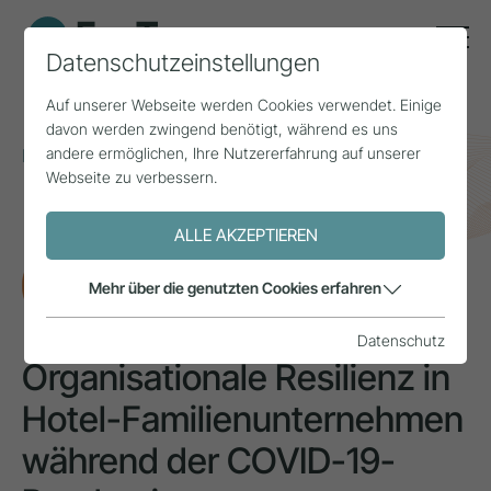
Datenschutzeinstellungen
Auf unserer Webseite werden Cookies verwendet. Einige
davon werden zwingend benötigt, während es uns
andere ermöglichen, Ihre Nutzererfahrung auf unserer
Home
Themen
Familienunternehmen
Webseite zu verbessern.
Organisationale Resilienz in Hotel-
Familienunternehmen während der COVID-19-Pandemie
ALLE AKZEPTIEREN
FORSCHUNG
Mehr über die genutzten Cookies erfahren
Datenschutz
Organisationale Resilienz in
Hotel-Familienunternehmen
während der COVID-19-