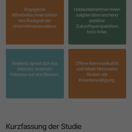
Engagierte
Hotelunternehmer:innen
Mitarbeiter:innen bilden
zeigten überraschend
das Rückgrat der
positive
Unternehmensresilienz.
Zukunftsperspektiven
trotz Krise.
Resilienz speist sich aus
Offene Kommunikation
internen, externen
und lokale Netzwerke
Faktoren auf drei Ebenen.
fördern die
Krisenbewältigung.
Kurzfassung der Studie