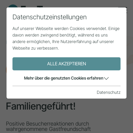
Datenschutzeinstellungen
Auf unserer Webseite werden Cookies verwendet. Einige
davon werden zwingend benötigt, während es uns
andere ermöglichen, Ihre Nutzererfahrung auf unserer
Home
Themen
Familienunternehmen
Webseite zu verbessern.
Dieses Hotel ist Familiengeführt!
ALLE AKZEPTIEREN
FORSCHUNG
Mehr über die genutzten Cookies erfahren
Dieses Hotel ist
Datenschutz
Familiengeführt!
Positive Besucherreaktionen durch
wahrgenommene Gastfreundschaft