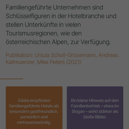
Familiengeführte Unternehmen sind
Schlüsselfiguren in der Hotelbranche und
stellen Unterkünfte in vielen
Tourismusregionen, wie den
österreichischen Alpen, zur Verfügung.
Publikation: Ursula Scholl-Grissemann, Andreas
Kallmuenzer, Mike Peters (2021)
Gäste empfinden
Ein klarer Hinweis auf den
familiengeführte Hotels als
Familienbetrieb – etwa im
besonders gastfreundlich,
Slogan – wirkt stärker als
persönlich und
bloße Bilder.
vertrauenswürdig.