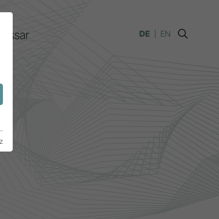
lossar
DE
EN
n
z