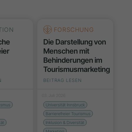
TION
FORSCHUNG
che
Die Darstellung von
eier
Menschen mit
Behinderungen im
Tourismusmarketing
N
BEITRAG LESEN
03. Juli 2026
rismus
Universität Innsbruck
Barrierefreier Tourismus
tät
Inklusion & Diversität
Marketing