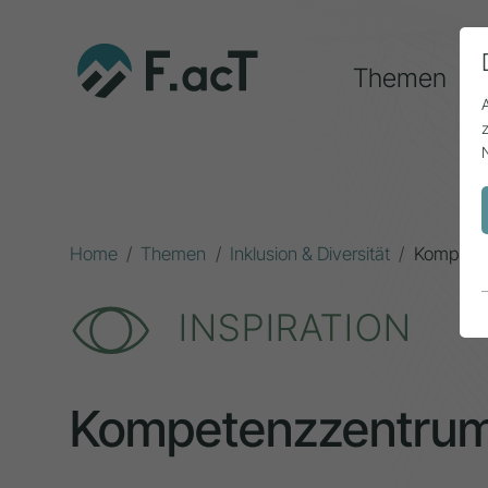
Themen
Home
Themen
Inklusion & Diversität
Kompeten
INSPIRATION
Kompetenzzentrum 