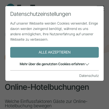
Datenschutzeinstellungen
Auf unserer Webseite werden Cookies verwendet. Einige
davon werden zwingend benötigt, während es uns
andere ermöglichen, Ihre Nutzererfahrung auf unserer
Home
Themen
Smart Tourism
Webseite zu verbessern.
Konsumentenverhalten bei Online-Hotelbuchungen
ALLE AKZEPTIEREN
FORSCHUNG
Mehr über die genutzten Cookies erfahren
Konsumentenverhalten bei
Datenschutz
Online-Hotelbuchungen
Welche Einflussfaktoren Gäste zur Online-
Hotelbuchung bewegen