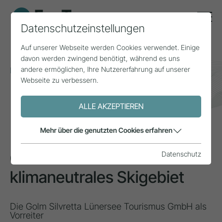
Datenschutzeinstellungen
Auf unserer Webseite werden Cookies verwendet. Einige
davon werden zwingend benötigt, während es uns
andere ermöglichen, Ihre Nutzererfahrung auf unserer
Home
Themen
Klimawandel
Webseite zu verbessern.
Österreichs 1. klimaneutrales Skigebiet
ALLE AKZEPTIEREN
INSPIRATION
Mehr über die genutzten Cookies erfahren
Österreichs 1.
Datenschutz
klimaneutrales Skigebiet
Die Golm Silvretta Lünersee Tourismus GmbH als
Vorreiter