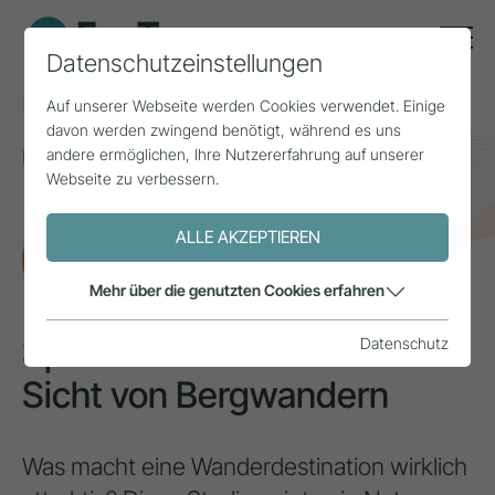
Datenschutzeinstellungen
Auf unserer Webseite werden Cookies verwendet. Einige
davon werden zwingend benötigt, während es uns
andere ermöglichen, Ihre Nutzererfahrung auf unserer
Home
Themen
Naturraum & Bergsport
Webseite zu verbessern.
Sportdestinationen aus der Sicht von Bergwandern
ALLE AKZEPTIEREN
FORSCHUNG
Mehr über die genutzten Cookies erfahren
Sportdestinationen aus der
Datenschutz
Sicht von Bergwandern
Was macht eine Wanderdestination wirklich