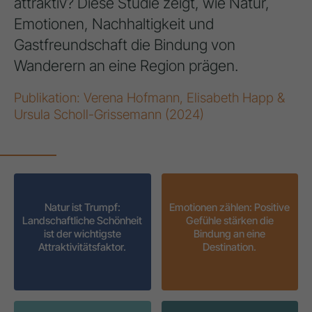
attraktiv? Diese Studie zeigt, wie Natur,
Emotionen, Nachhaltigkeit und
Gastfreundschaft die Bindung von
Wanderern an eine Region prägen.
Publikation: Verena Hofmann, Elisabeth Happ &
Ursula Scholl-Grissemann (2024)
Natur ist Trumpf:
Emotionen zählen: Positive
Landschaftliche Schönheit
Gefühle stärken die
ist der wichtigste
Bindung an eine
Attraktivitätsfaktor.
Destination.