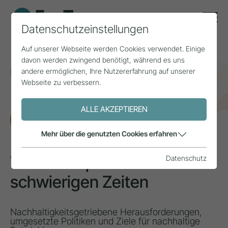
Datenschutzeinstellungen
Auf unserer Webseite werden Cookies verwendet. Einige
davon werden zwingend benötigt, während es uns
andere ermöglichen, Ihre Nutzererfahrung auf unserer
Home
Themen
Nachhaltigkeit
Webseite zu verbessern.
Tourismuspolitik in schwierigen Zeiten
ALLE AKZEPTIEREN
FORSCHUNG
Mehr über die genutzten Cookies erfahren
Tourismuspolitik in
Datenschutz
schwierigen Zeiten
Nachhaltigkeitsgetriebene Herausforderungen,
umgesetzte Politiken und Ziele für nachhaltige