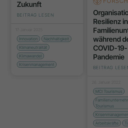
FORSC
Zukunft
Organisati
BEITRAG LESEN
Resilienz i
Familienu
17. Januar 2025
während d
Innovation
Nachhaltigkeit
COVID-19-
Klimaneutralität
Pandemie
Klimawandel
Krisenmanagement
BEITRAG LESE
26. Januar 2022
MCI Tourismus
Familienunterneh
Tourismus
Krisenmanageme
Arbeitskräfte
Ti