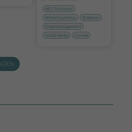
MCI Tourismus
Wintertourismus
Skifahren
Krisenmanagement
Social Media
Corona
ADEN