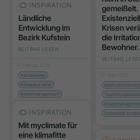
INSPIRATION
gemeißelt.
Ländliche
Existenziel
Entwicklung im
Krisen ver
Bezirk Kufstein
die Irritati
Bewohner.
BEITRAG LESEN
BEITRAG LESE
07. Februar 2025
02. März 2025
Klimawandel
Klimaneutralität
Destinationsman
Krisenmanagement
Tourismusbewuss
Krisenmanageme
INSPIRATION
Universität Innsbr
Mit myclimate für
eine klimafitte