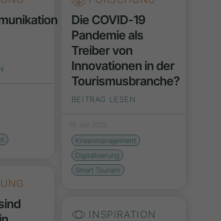
munikation
Die COVID-19
Pandemie als
Treiber von
Innovationen in der
N
Tourismusbranche?
BEITRAG LESEN
14. Juli 2025
nt
Krisenmanagement
Digitalisierung
Smart Tourism
HUNG
sind
INSPIRATION
in