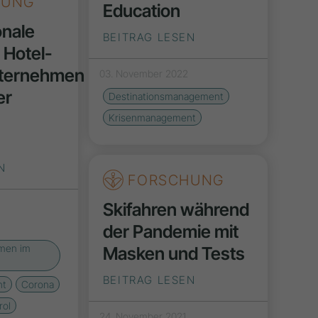
HUNG
Education
onale
BEITRAG LESEN
n Hotel-
nternehmen
03. November 2022
er
Destinationsmanagement
Krisenmanagement
N
FORSCHUNG
Skifahren während
der Pandemie mit
men im
Masken und Tests
BEITRAG LESEN
nt
Corona
rol
24. November 2021