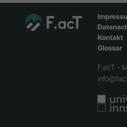
Impress
Datensc
Kontakt
Glossar
F.acT - 
info@fact