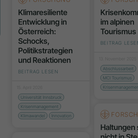
Klimaresiliente
Krisenkom
Entwicklung in
im alpinen
Österreich:
Tourismus
Schocks,
BEITRAG LESE
Politikstrategien
und Reaktionen
13. November 2025
Abschlussarbeit
BEITRAG LESEN
MCI Tourismus
Krisenmanageme
15. April 2026
Universität Innsbruck
Krisenmanagement
FORSC
Klimawandel
Innovation
Haltungen 
nicht in Ste