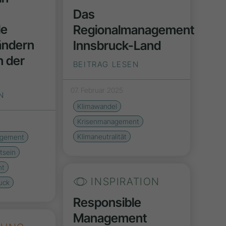
Das
le
Regionalmanagement
ändern
Innsbruck-Land
on der
BEITRAG LESEN
07. Februar 2025
N
Klimawandel
Krisenmanagement
Klimaneutralität
agement
tsein
nt
INSPIRATION
uck
Responsible
Management