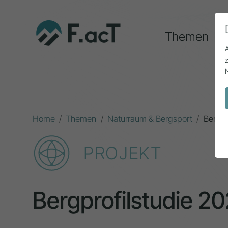
Themen
Home
Themen
Naturraum & Bergsport
Bergpr
PROJEKT
Bergprofilstudie 2