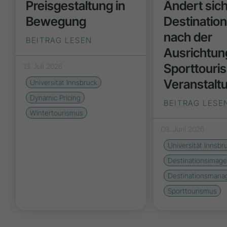
Preisgestaltung in
Ändert sic
Bewegung
Destinatio
nach der
BEITRAG LESEN
Ausrichtun
Sporttouri
13. Juli 2026
Veranstalt
Universität Innsbruck
Dynamic Pricing
BEITRAG LESE
Wintertourismus
09. Juni 2026
Universität Innsbr
Destinationsimag
Destinationsman
Sporttourismus