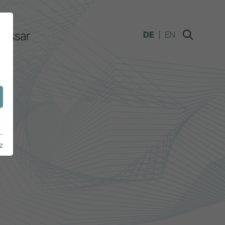
lossar
DE
EN
n
z