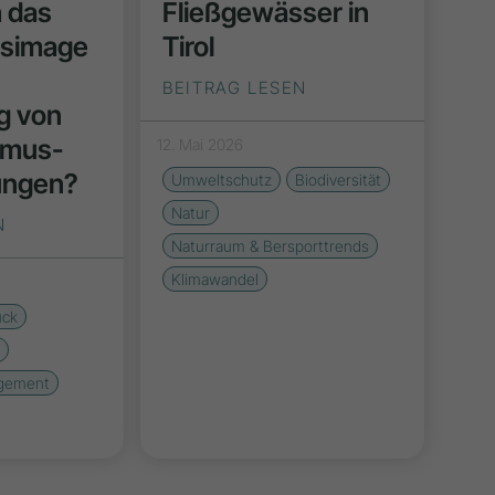
h das
Fließgewässer in
nsimage
Tirol
BEITRAG LESEN
g von
smus-
12. Mai 2026
ungen?
Umweltschutz
Biodiversität
Natur
N
Naturraum & Bersporttrends
Klimawandel
uck
e
agement