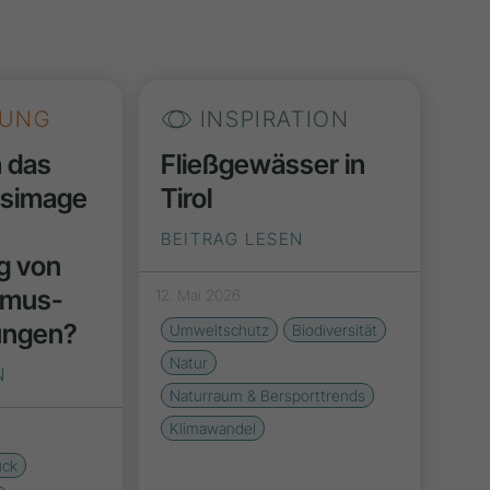
UNG
INSPIRATION
h das
Fließgewässer in
nsimage
Tirol
BEITRAG LESEN
g von
smus-
12. Mai 2026
ungen?
Umweltschutz
Biodiversität
Natur
N
Naturraum & Bersporttrends
Klimawandel
uck