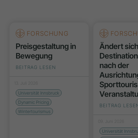
FORSCHUNG
FORSCH
Preisgestaltung in
Ändert sic
Bewegung
Destinatio
nach der
BEITRAG LESEN
Ausrichtun
Sporttouri
13. Juli 2026
Veranstalt
Universität Innsbruck
Dynamic Pricing
BEITRAG LESE
Wintertourismus
09. Juni 2026
Universität Innsbr