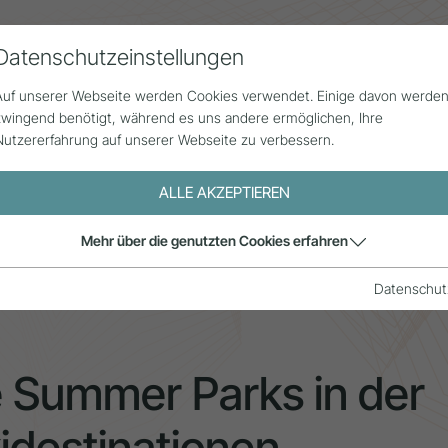
Datenschutzeinstellungen
Alle Beiträge
Statistik
Über uns
G
Auf unserer Webseite werden Cookies verwendet. Einige davon werde
zwingend benötigt, während es uns andere ermöglichen, Ihre
Nutzererfahrung auf unserer Webseite zu verbessern.
ALLE AKZEPTIEREN
lle von Alpine Summer Parks in der Entwicklung von Skidestina
Mehr über die genutzten Cookies erfahren
Datenschut
e Summer Parks in der
idestinationen