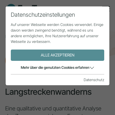
Datenschutzeinstellungen
Auf unserer Webseite werden Cookies verwendet. Einige
davon werden zwingend benötigt, während es uns
andere ermöglichen, Ihre Nutzererfahrung auf unserer
Home
Themen
Naturraum & Bergsport
Webseite zu verbessern.
Emotionen im Fokus des Langstreckenwanderns
ALLE AKZEPTIEREN
FORSCHUNG
Mehr über die genutzten Cookies erfahren
Emotionen im Fokus des
Datenschutz
Langstreckenwanderns
Eine qualitative und quantitative Analyse