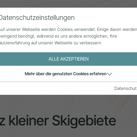
Datenschutzeinstellungen
Alle Beiträge
Statistik
Über uns
G
Auf unserer Webseite werden Cookies verwendet. Einige davon werde
zwingend benötigt, während es uns andere ermöglichen, Ihre
Nutzererfahrung auf unserer Webseite zu verbessern.
ALLE AKZEPTIEREN
ziale Relevanz kleiner Skigebiete im alpinen Raum
Mehr über die genutzten Cookies erfahren
Datenschut
z kleiner Skigebiete