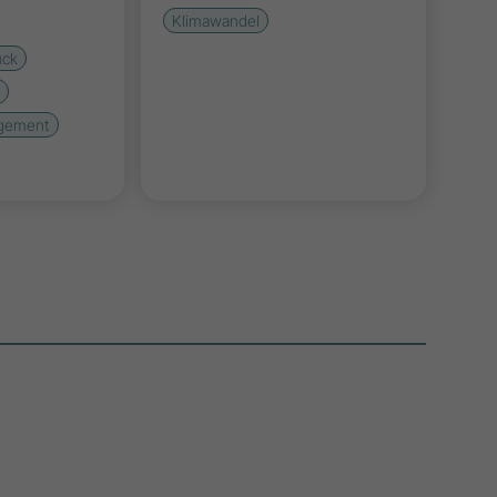
Klimawandel
uck
e
agement