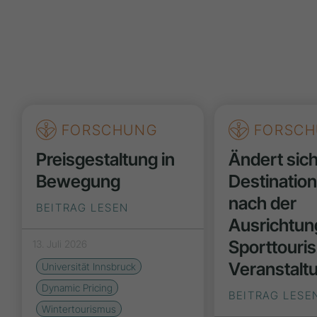
FORSCHUNG
FORSCH
Preisgestaltung in
Ändert sic
Bewegung
Destinatio
nach der
BEITRAG LESEN
Ausrichtun
Sporttouri
13. Juli 2026
Veranstalt
Universität Innsbruck
Dynamic Pricing
BEITRAG LESE
Wintertourismus