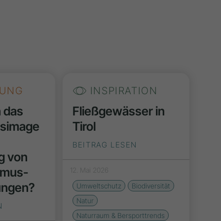
UNG
INSPIRATION
h das
Fließgewässer in
nsimage
Tirol
BEITRAG LESEN
g von
smus-
12. Mai 2026
ungen?
Umweltschutz
Biodiversität
Natur
N
Naturraum & Bersporttrends