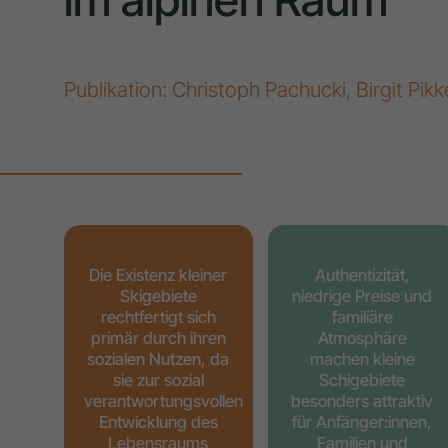
Publikation: Christoph Pachucki, Birgit Pi
Die Existenz kleiner
Authentizität,
Skigebiete
niedrige Preise und
rechtfertigt sich
familiäre
primär durch ihren
Atmosphäre
sozialen Nutzen, da
machen kleine
sie zur sozial
Schigebiete
verantwortungsvollen
besonders attraktiv
Entwicklung des
für Anfänger:innen,
Lebensraums
Familien und