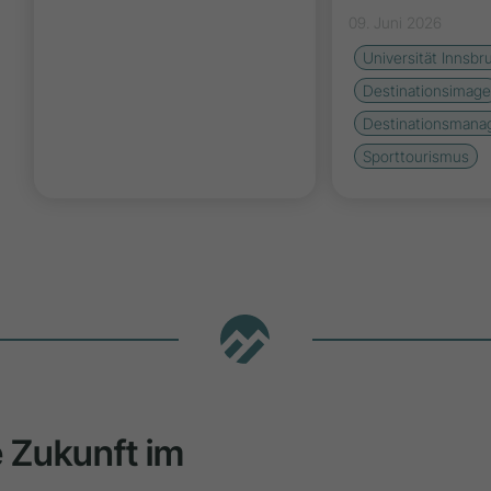
09. Juni 2026
Universität Innsbr
Destinationsimag
Destinationsman
Sporttourismus
ie Zukunft im