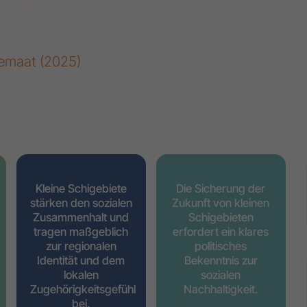
kkemaat (2025)
Kleine Schigebiete
Die Sicherung der
stärken den sozialen
Zukunft von kleinen
Zusammenhalt und
Schigebieten
tragen maßgeblich
erfordert ein klares
zur regionalen
politisches
Identität und dem
Bekenntnis zur
lokalen
sozialen
Zugehörigkeitsgefühl
Nachhaltigkeit.
bei.