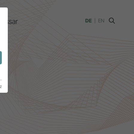
lossar
DE
EN
n
z