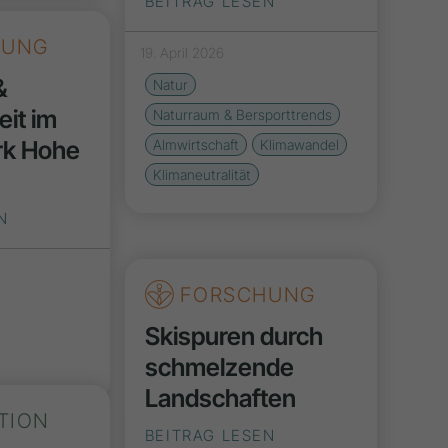
BEITRAG LESEN
HUNG
19. April 2026
&
Natur
eit im
Naturraum & Bersporttrends
rk Hohe
Almwirtschaft
Klimawandel
Klimaneutralität
N
FORSCHUNG
Skispuren durch
schmelzende
Landschaften
TION
BEITRAG LESEN