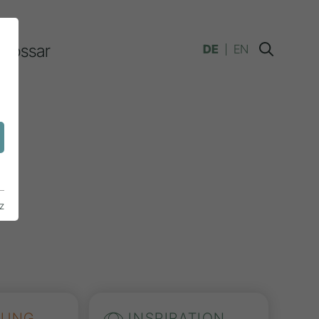
Glossar
DE
EN
n
z
HUNG
INSPIRATION