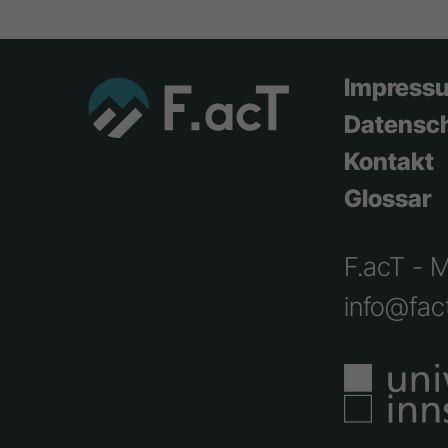
Impress
Datensc
Kontakt
Glossar
F.acT - 
info@fact