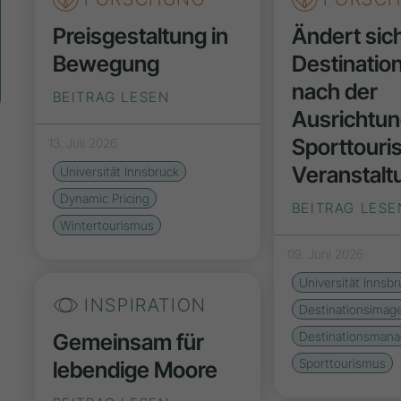
Preisgestaltung in
Ändert sic
Bewegung
Destinatio
nach der
BEITRAG LESEN
Ausrichtun
Sporttouri
13. Juli 2026
Veranstalt
Universität Innsbruck
Dynamic Pricing
BEITRAG LESE
Wintertourismus
09. Juni 2026
Universität Innsbr
INSPIRATION
Destinationsimag
Gemeinsam für
Destinationsman
Sporttourismus
lebendige Moore