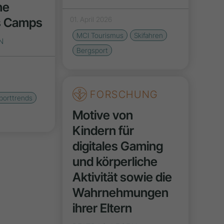
ne
s Camps
01. April 2026
MCI Tourismus
Skifahren
N
Bergsport
FORSCHUNG
porttrends
Motive von
Kindern für
digitales Gaming
und körperliche
Aktivität sowie die
Wahrnehmungen
ihrer Eltern