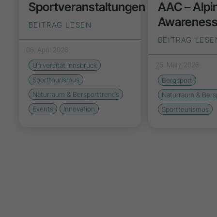
Sportveranstaltungen
AAC – Alpi
Awarenes
BEITRAG LESEN
BEITRAG LESE
06. April 2026
25. März 2026
Universität Innsbruck
Sporttourismus
Bergsport
Naturraum & Bersporttrends
Naturraum & Bers
Events
Innovation
Sporttourismus