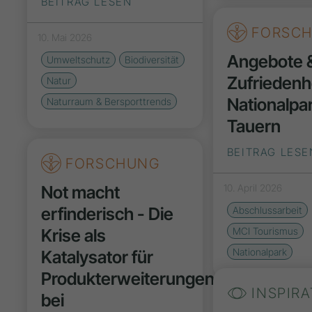
BEITRAG LESEN
FORSC
10. Mai 2026
Angebote 
Umweltschutz
Biodiversität
Zufriedenh
Natur
Nationalpa
Naturraum & Bersporttrends
Tauern
BEITRAG LESE
FORSCHUNG
Not macht
10. April 2026
erfinderisch - Die
Abschlussarbeit
Krise als
MCI Tourismus
Nationalpark
Katalysator für
Produkterweiterungen
INSPIRA
bei