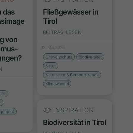
h das
Fließgewässer in
nsimage
Tirol
BEITRAG LESEN
g von
smus-
12. Mai 2026
ungen?
Umweltschutz
Biodiversität
Natur
N
Naturraum & Bersporttrends
Klimawandel
uck
e
INSPIRATION
agement
Biodiversität in Tirol